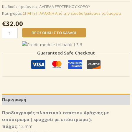
Κωδικός προϊόντος:
ΔΑΠΕΔΑ ΕΞΩΤΕΡΙΚΟΥ ΧΩΡΟΥ
Κατηγορία:
ΣΠΑΓΓΕΤΙ ΑΡΑΧΝΗ Από την είσοδο ξεκίνανε τα όμορφα
€
32.00
Αράχνη
ΠΡΟΣΘΉΚΗ ΣΤΟ ΚΑΛΆΘΙ
12mm
–
Χρυσό-
Guaranteed Safe Checkout
με
υπόστρωμα
ποσότητα
Περιγραφή
Προδιαγραφές πλαστικού ταπέτου Αράχνης με
υπόστρωμα ( spaggeti με υπόστρωμα ):
πάχος
: 12 mm