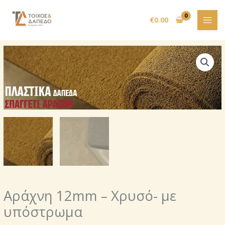
Μετάβαση
στο
€
0.00
περιεχόμενο
Αράχνη 12mm – Χρυσό- με
υπόστρωμα