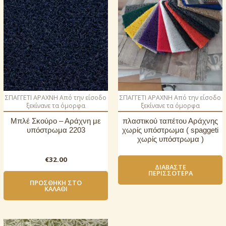
ΣΠΑΓΓΕΤΙ ΑΡΑΧΝΗ Από την είσοδο
ΣΠΑΓΓΕΤΙ ΑΡΑΧΝΗ Από την είσοδο
ξεκίνανε τα όμορφα
ξεκίνανε τα όμορφα
Μπλέ Σκούρο – Αράχνη με
πλαστικού ταπέτου Αράχνης
υπόστρωμα 2203
χωρίς υπόστρωμα ( spaggeti
χωρίς υπόστρωμα )
€
32.00
ΔΙΑΒΆΣΤΕ
ΠΕΡΙΣΣΌΤΕΡΑ
ΠΡΟΣΘΉΚΗ ΣΤΟ
ΚΑΛΆΘΙ