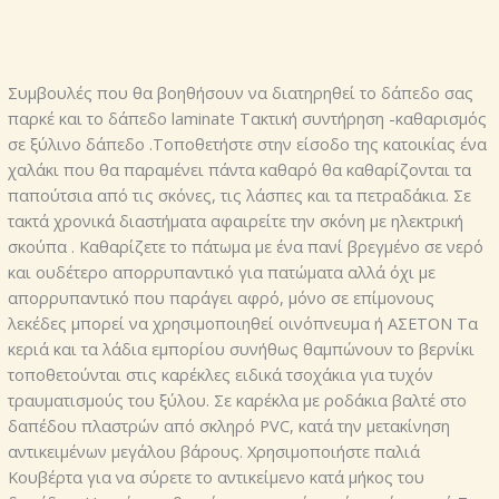
Συμβουλές που θα βοηθήσουν να διατηρηθεί το δάπεδο σας
παρκέ και το δάπεδο laminate Τακτική συντήρηση -καθαρισμός
σε ξύλινο δάπεδο .Τοποθετήστε στην είσοδο της κατοικίας ένα
χαλάκι που θα παραμένει πάντα καθαρό θα καθαρίζονται τα
παπούτσια από τις σκόνες, τις λάσπες και τα πετραδάκια. Σε
τακτά χρονικά διαστήματα αφαιρείτε την σκόνη με ηλεκτρική
σκούπα . Καθαρίζετε το πάτωμα με ένα πανί βρεγμένο σε νερό
και ουδέτερο απορρυπαντικό για πατώματα αλλά όχι με
απορρυπαντικό που παράγει αφρό, μόνο σε επίμονους
λεκέδες μπορεί να χρησιμοποιηθεί οινόπνευμα ή ΑΣΕΤΟΝ Τα
κεριά και τα λάδια εμπορίου συνήθως θαμπώνουν το βερνίκι
τοποθετούνται στις καρέκλες ειδικά τσοχάκια για τυχόν
τραυματισμούς του ξύλου. Σε καρέκλα με ροδάκια βαλτέ στο
δαπέδου πλαστρών από σκληρό PVC, κατά την μετακίνηση
αντικειμένων μεγάλου βάρους. Χρησιμοποιήστε παλιά
Κουβέρτα για να σύρετε το αντικείμενο κατά μήκος του