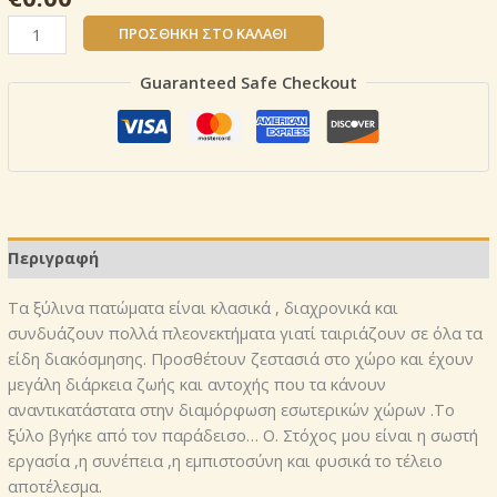
Παρκέ
ΠΡΟΣΘΉΚΗ ΣΤΟ ΚΑΛΆΘΙ
διάρκειας
Συμβουλές
Guaranteed Safe Checkout
που
θα
βοηθήσουν
να
διατηρηθεί
το
δάπεδο
Περιγραφή
σας
παρκέ
Τα ξύλινα πατώματα είναι κλασικά , διαχρονικά και
και
συνδυάζουν πολλά πλεονεκτήματα γιατί ταιριάζουν σε όλα τα
το
είδη διακόσμησης. Προσθέτουν ζεστασιά στο χώρο και έχουν
δάπεδο
μεγάλη διάρκεια ζωής και αντοχής που τα κάνουν
laminate
αναντικατάστατα στην διαμόρφωση εσωτερικών χώρων .Το
ποσότητα
ξύλο βγήκε από τον παράδεισο… Ο. Στόχος μου είναι η σωστή
εργασία ,η συνέπεια ,η εμπιστοσύνη και φυσικά το τέλειο
αποτέλεσμα.