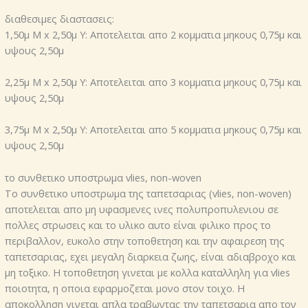
διαθεσιμες διαστασεις:
1,50μ Μ x 2,50μ Υ: Αποτελειται απο 2 κομματια μηκους 0,75μ και
υψους 2,50μ
2,25μ Μ x 2,50μ Υ: Αποτελειται απο 3 κομματια μηκους 0,75μ και
υψους 2,50μ
3,75μ Μ x 2,50μ Υ: Αποτελειται απο 5 κομματια μηκους 0,75μ και
υψους 2,50μ
το συνθετικο υποστρωμα vlies, non-woven
Το συνθετικο υποστρωμα της ταπετσαριας (vlies, non-woven)
αποτελειται απο μη υφασμενες ινες πολυπροπυλενιου σε
πολλες στρωσεις και το υλικο αυτο είναι φιλικο προς το
περιβαλλον, ευκολο στην τοποθετηση και την αφαιρεση της
ταπετσαριας, εχει μεγαλη διαρκεια ζωης, είναι αδιαβροχο και
μη τοξικο. Η τοποθετηση γινεται με κολλα καταλληλη για vlies
ποιοτητα, η οποια εφαρμοζεται μονο στον τοιχο. Η
αποκολληση γινεται απλα τραβωντας την ταπετσαρια απο τον