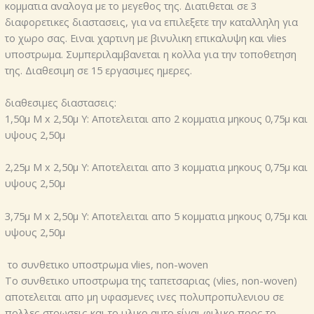
κομματια αναλογα με το μεγεθος της. Διατιθεται σε 3
διαφορετικες διαστασεις, για να επιλεξετε την καταλληλη για
το χωρο σας. Ειναι χαρτινη με βινυλικη επικαλυψη και vlies
υποστρωμα. Συμπεριλαμβανεται η κολλα για την τοποθετηση
της. Διαθεσιμη σε 15 εργασιμες ημερες.
διαθεσιμες διαστασεις:
1,50μ Μ x 2,50μ Υ: Αποτελειται απο 2 κομματια μηκους 0,75μ και
υψους 2,50μ
2,25μ Μ x 2,50μ Υ: Αποτελειται απο 3 κομματια μηκους 0,75μ και
υψους 2,50μ
3,75μ Μ x 2,50μ Υ: Αποτελειται απο 5 κομματια μηκους 0,75μ και
υψους 2,50μ
το συνθετικο υποστρωμα vlies, non-woven
Το συνθετικο υποστρωμα της ταπετσαριας (vlies, non-woven)
αποτελειται απο μη υφασμενες ινες πολυπροπυλενιου σε
πολλες στρωσεις και το υλικο αυτο είναι φιλικο προς το