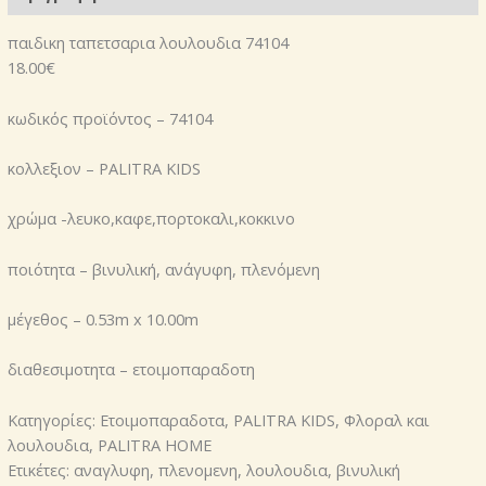
παιδικη ταπετσαρια λουλουδια 74104
18.00€
κωδικός προϊόντος – 74104
κολλεξιον – PALITRA KIDS
χρώμα -λευκο,καφε,πορτοκαλι,κοκκινο
ποιότητα – βινυλική, ανάγυφη, πλενόμενη
μέγεθος – 0.53m x 10.00m
διαθεσιμοτητα – ετοιμοπαραδοτη
Κατηγορίες: Ετοιμοπαραδοτα, PALITRA KIDS, Φλοραλ και
λουλουδια, PALITRA HOME
Ετικέτες: αναγλυφη, πλενομενη, λουλουδια, βινυλική