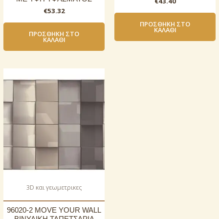
€
43.40
€
53.32
ΠΡΟΣΘΉΚΗ ΣΤΟ
ΚΑΛΆΘΙ
ΠΡΟΣΘΉΚΗ ΣΤΟ
ΚΑΛΆΘΙ
3D και γεωμετρικες
96020-2 MOVE YOUR WALL