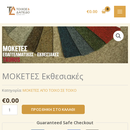
Μετάβαση
στο
€
0.00
περιεχόμενο
ΜΟΚΕΤΕΣ Εκθεσιακές
Κατηγορία:
ΜΟΚΕΤΕΣ ΑΠΟ ΤΟΙΧΟ ΣΕ ΤΟΙΧΟ
€
0.00
ΜΟΚΕΤΕΣ
ΠΡΟΣΘΉΚΗ ΣΤΟ ΚΑΛΆΘΙ
Εκθεσιακές
ποσότητα
Guaranteed Safe Checkout