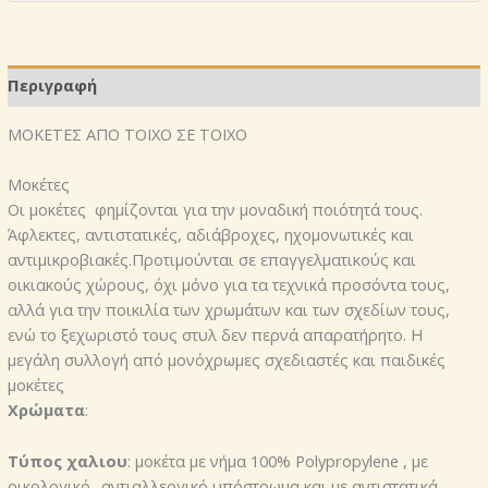
ΠΕΠΡΩΜΕΝΟ
P60
ποσότητα
Περιγραφή
ΜΟΚΕΤΕΣ ΑΠΟ ΤΟΙΧΟ ΣΕ ΤΟΙΧΟ
Μοκέτες
Οι μοκέτες φημίζονται για την μοναδική ποιότητά τους.
Άφλεκτες, αντιστατικές, αδιάβροχες, ηχομονωτικές και
αντιμικροβιακές.Προτιμούνται σε επαγγελματικούς και
οικιακούς χώρους, όχι μόνο για τα τεχνικά προσόντα τους,
αλλά για την ποικιλία των χρωμάτων και των σχεδίων τους,
ενώ το ξεχωριστό τους στυλ δεν περνά απαρατήρητο. Η
μεγάλη συλλογή από μονόχρωμες σχεδιαστές και παιδικές
μοκέτες
Χρώματα
:
Τύπος χαλιου
: μοκέτα με νήμα 100% Polypropylene , με
οικολογικό- αντιαλλεργικό υπόστρωμα και με αντιστατικά