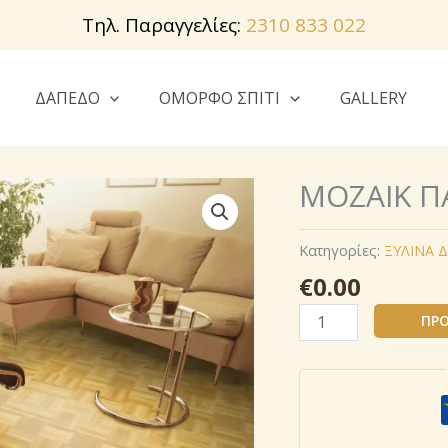
Τηλ. Παραγγελίες:
2310 833 022
ΔΑΠΕΔΟ
ΟΜΟΡΦΟ ΣΠΙΤΙ
GALLERY
ΜΟΖΑΙΚ Π
Κατηγορίες:
ΞΥΛΙΝΑ 
€
0.00
ΜΟΖΑΙΚ
ΠΡΟ
ΠΑΡΚΕ
ποσότητα