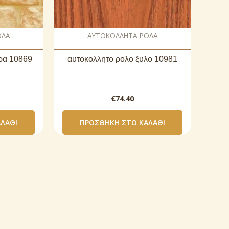
ΟΛΑ
AΥΤΟΚΟΛΛΗΤΑ ΡΟΛΑ
ρα 10869
αυτοκoλλητο ρολo ξυλο 10981
€
74.40
ΛΆΘΙ
ΠΡΟΣΘΉΚΗ ΣΤΟ ΚΑΛΆΘΙ