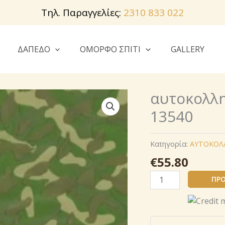
Τηλ. Παραγγελίες:
2310 833 022
ΔΑΠΕΔΟ
ΟΜΟΡΦΟ ΣΠΙΤΙ
GALLERY
αυτοκoλλ
13540
Κατηγορία:
AΥΤΟΚΟΛ
€
55.80
αυτοκoλλητο
ΠΡΟ
ρολo
καμουφλαζ
13540