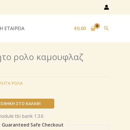
Αναζήτησ
Η ΕΤΑΙΡΕΙΑ
€
0.00
ητο ρολo καμουφλαζ
ΛΗΤΑ ΡΟΛΑ
ΣΘΉΚΗ ΣΤΟ ΚΑΛΆΘΙ
Guaranteed Safe Checkout