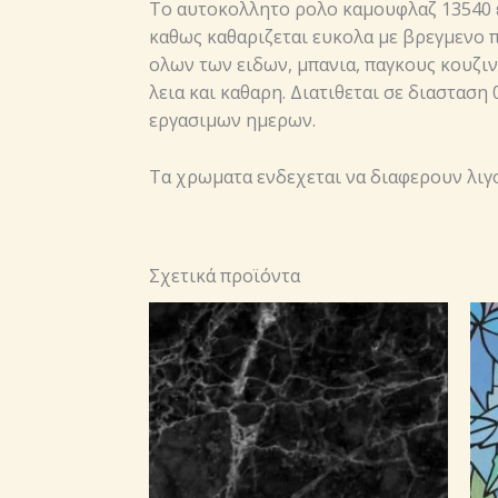
Το αυτοκoλλητο ρολo καμουφλαζ 13540 ει
καθως καθαριζεται ευκολα με βρεγμενο πα
ολων των ειδων, μπανια, παγκους κουζινα
λεια και καθαρη. Διατιθεται σε διασταση
εργασιμων ημερων.
Τα χρωματα ενδεχεται να διαφερουν λιγο,
Σχετικά προϊόντα