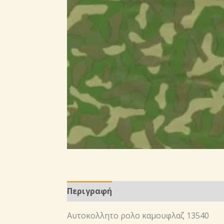
Περιγραφή
Αυτοκoλλητο ρολo καμουφλαζ 13540