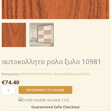
αυτοκoλλητο ρολo ξυλο 10981
Κατηγορίες:
AΥΤΟΚΟΛΛΗΤΑ ΡΟΛΑ
,
Αυτοκoλλητο ρολo ξυλο
€
74.40
αυτοκoλλητο
ΠΡΟΣΘΉΚΗ ΣΤΟ ΚΑΛΆΘΙ
ρολo
ξυλο
10981
Guaranteed Safe Checkout