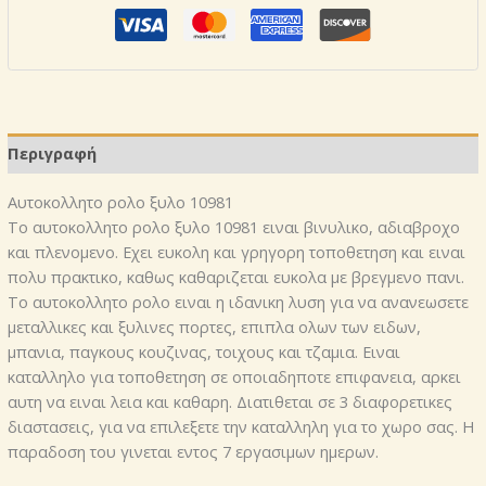
ποσότητα
Περιγραφή
Αυτοκoλλητο ρολo ξυλο 10981
Το αυτοκoλλητο ρολo ξυλο 10981 ειναι βινυλικο, αδιαβροχο
και πλενομενο. Εχει ευκολη και γρηγορη τοποθετηση και ειναι
πολυ πρακτικο, καθως καθαριζεται ευκολα με βρεγμενο πανι.
Το αυτοκολλητο ρολο ειναι η ιδανικη λυση για να ανανεωσετε
μεταλλικες και ξυλινες πορτες, επιπλα ολων των ειδων,
μπανια, παγκους κουζινας, τοιχους και τζαμια. Ειναι
καταλληλο για τοποθετηση σε οποιαδηποτε επιφανεια, αρκει
αυτη να ειναι λεια και καθαρη. Διατιθεται σε 3 διαφορετικες
διαστασεις, για να επιλεξετε την καταλληλη για το χωρο σας. Η
παραδοση του γινεται εντος 7 εργασιμων ημερων.