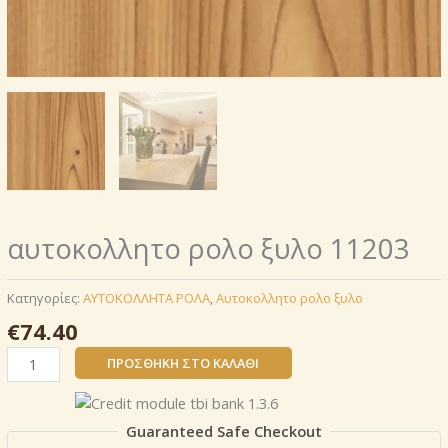
αυτοκoλλητο ρολo ξυλο 11203
Κατηγορίες:
AΥΤΟΚΟΛΛΗΤΑ ΡΟΛΑ
,
Αυτοκoλλητο ρολo ξυλο
€
74.40
αυτοκoλλητο
ΠΡΟΣΘΉΚΗ ΣΤΟ ΚΑΛΆΘΙ
ρολo
ξυλο
11203
Guaranteed Safe Checkout