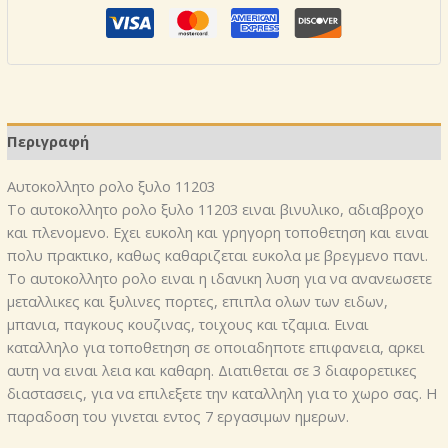
ποσότητα
Περιγραφή
Αυτοκoλλητο ρολo ξυλο 11203
Το αυτοκoλλητο ρολo ξυλο 11203 ειναι βινυλικο, αδιαβροχο
και πλενομενο. Εχει ευκολη και γρηγορη τοποθετηση και ειναι
πολυ πρακτικο, καθως καθαριζεται ευκολα με βρεγμενο πανι.
Το αυτοκολλητο ρολο ειναι η ιδανικη λυση για να ανανεωσετε
μεταλλικες και ξυλινες πορτες, επιπλα ολων των ειδων,
μπανια, παγκους κουζινας, τοιχους και τζαμια. Ειναι
καταλληλο για τοποθετηση σε οποιαδηποτε επιφανεια, αρκει
αυτη να ειναι λεια και καθαρη. Διατιθεται σε 3 διαφορετικες
διαστασεις, για να επιλεξετε την καταλληλη για το χωρο σας. Η
παραδοση του γινεται εντος 7 εργασιμων ημερων.