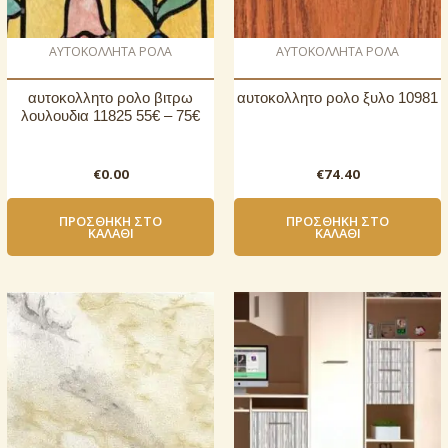
AΥΤΟΚΟΛΛΗΤΑ ΡΟΛΑ
AΥΤΟΚΟΛΛΗΤΑ ΡΟΛΑ
αυτοκoλλητο ρολo βιτρω
αυτοκoλλητο ρολo ξυλο 10981
λουλουδια 11825 55€ – 75€
€
0.00
€
74.40
ΠΡΟΣΘΉΚΗ ΣΤΟ
ΠΡΟΣΘΉΚΗ ΣΤΟ
ΚΑΛΆΘΙ
ΚΑΛΆΘΙ