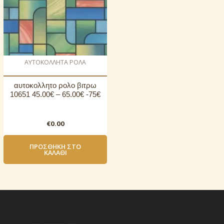
AΥΤΟΚΟΛΛΗΤΑ ΡΟΛΑ
αυτοκoλλητο ρολo βιτρω
10651 45.00€ – 65.00€ -75€
€
0.00
ΠΡΟΣΘΉΚΗ ΣΤΟ
ΚΑΛΆΘΙ