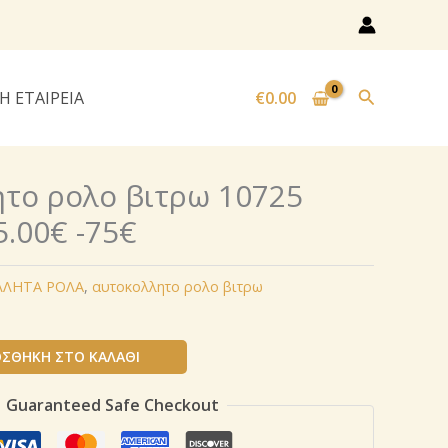
Αναζήτησ
Η ΕΤΑΙΡΕΙΑ
€
0.00
το ρολo βιτρω 10725
5.00€ -75€
ΛΛΗΤΑ ΡΟΛΑ
,
αυτοκoλλητο ρολo βιτρω
ΣΘΉΚΗ ΣΤΟ ΚΑΛΆΘΙ
Guaranteed Safe Checkout