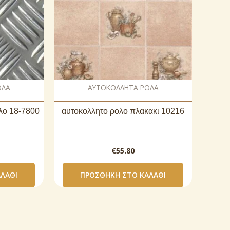
ΟΛΑ
AΥΤΟΚΟΛΛΗΤΑ ΡΟΛΑ
λο 18-7800
αυτοκoλλητο ρολo πλακακι 10216
€
55.80
ΛΆΘΙ
ΠΡΟΣΘΉΚΗ ΣΤΟ ΚΑΛΆΘΙ