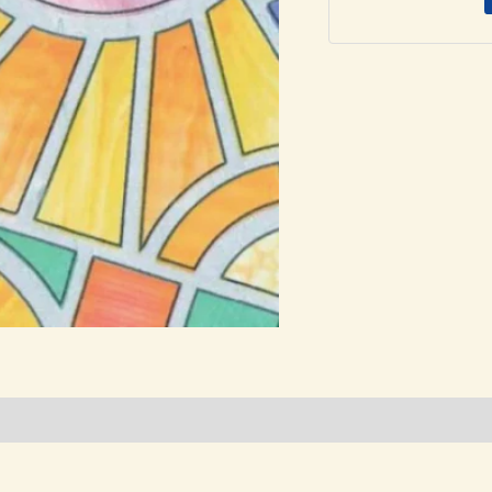
45.00€
–
65.00€
-75€
ποσότητα