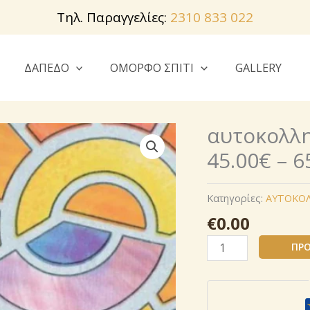
Τηλ. Παραγγελίες:
2310 833 022
ΔΑΠΕΔΟ
ΟΜΟΡΦΟ ΣΠΙΤΙ
GALLERY
αυτοκoλλη
45.00€ – 6
Κατηγορίες:
AΥΤΟΚΟ
€
0.00
αυτοκoλλητο
ΠΡΟ
ρολo
βιτρω
10725