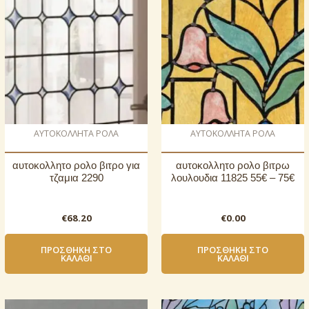
AΥΤΟΚΟΛΛΗΤΑ ΡΟΛΑ
AΥΤΟΚΟΛΛΗΤΑ ΡΟΛΑ
αυτοκoλλητο ρολo βιτρο για
αυτοκoλλητο ρολo βιτρω
τζαμια 2290
λουλουδια 11825 55€ – 75€
€
68.20
€
0.00
ΠΡΟΣΘΉΚΗ ΣΤΟ
ΠΡΟΣΘΉΚΗ ΣΤΟ
ΚΑΛΆΘΙ
ΚΑΛΆΘΙ