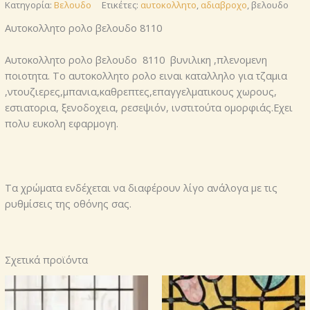
Κατηγορία:
Βελουδο
Ετικέτες:
αυτοκολλητο
,
αδιαβροχο
, βελουδο
Αυτοκολλητο ρολο βελουδο 8110
Αυτοκολλητο ρολο βελουδο 8110 βυνιλικη ,πλενομενη
ποιοτητα. Το αυτοκολλητο ρολο ειναι καταλληλο για τζαμια
,ντουζιερες,μπανια,καθρεπτες,επαγγελματικους χωρους,
εστιατορια, ξενοδοχεια, ρεσεψιόν, ινστιτούτα ομορφιάς.Εχει
πολυ ευκολη εφαρμογη.
Τα χρώματα ενδέχεται να διαφέρουν λίγο ανάλογα με τις
ρυθμίσεις της οθόνης σας.
Σχετικά προϊόντα