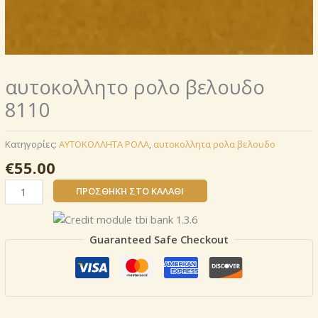
αυτοκoλλητο ρολo βελουδο
8110
Κατηγορίες:
AΥΤΟΚΟΛΛΗΤΑ ΡΟΛΑ
,
αυτοκoλλητα ρολα βελουδο
€
55.00
αυτοκoλλητο
ΠΡΟΣΘΉΚΗ ΣΤΟ ΚΑΛΆΘΙ
ρολo
βελουδο
8110
Guaranteed Safe Checkout
ποσότητα