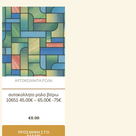
AΥΤΟΚΟΛΛΗΤΑ ΡΟΛΑ
αυτοκoλλητο ρολo βιτρω
10651 45.00€ – 65.00€ -75€
€
0.00
ΠΡΟΣΘΉΚΗ ΣΤΟ
ΚΑΛΆΘΙ