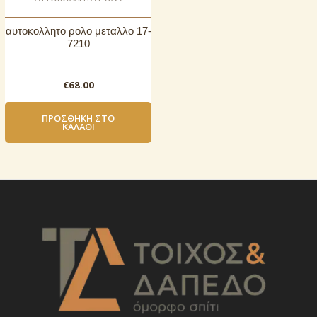
αυτοκoλλητο ρολo μεταλλο 17-
7210
€
68.00
ΠΡΟΣΘΉΚΗ ΣΤΟ
ΚΑΛΆΘΙ