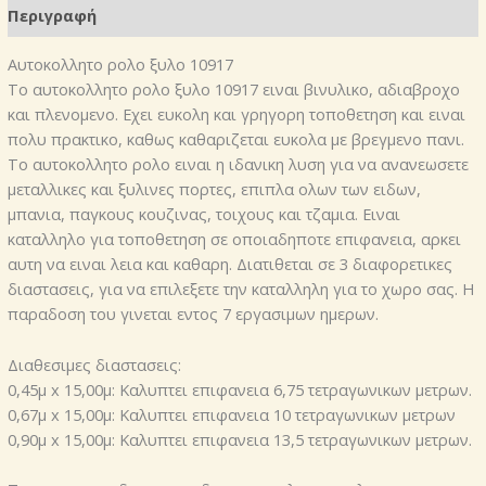
Περιγραφή
Αυτοκoλλητο ρολo ξυλο 10917
Το αυτοκoλλητο ρολo ξυλο 10917 ειναι βινυλικο, αδιαβροχο
και πλενομενο. Εχει ευκολη και γρηγορη τοποθετηση και ειναι
πολυ πρακτικο, καθως καθαριζεται ευκολα με βρεγμενο πανι.
Το αυτοκολλητο ρολο ειναι η ιδανικη λυση για να ανανεωσετε
μεταλλικες και ξυλινες πορτες, επιπλα ολων των ειδων,
μπανια, παγκους κουζινας, τοιχους και τζαμια. Ειναι
καταλληλο για τοποθετηση σε οποιαδηποτε επιφανεια, αρκει
αυτη να ειναι λεια και καθαρη. Διατιθεται σε 3 διαφορετικες
διαστασεις, για να επιλεξετε την καταλληλη για το χωρο σας. Η
παραδοση του γινεται εντος 7 εργασιμων ημερων.
Διαθεσιμες διαστασεις:
0,45μ x 15,00μ: Καλυπτει επιφανεια 6,75 τετραγωνικων μετρων.
0,67μ x 15,00μ: Καλυπτει επιφανεια 10 τετραγωνικων μετρων
0,90μ x 15,00μ: Καλυπτει επιφανεια 13,5 τετραγωνικων μετρων.