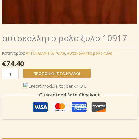
αυτοκoλλητο ρολo ξυλο 10917
Κατηγορίες:
AΥΤΟΚΟΛΛΗΤΑ ΡΟΛΑ
,
Αυτοκoλλητο ρολo ξυλο
€
74.40
αυτοκoλλητο
ΠΡΟΣΘΉΚΗ ΣΤΟ ΚΑΛΆΘΙ
ρολo
ξυλο
10917
Guaranteed Safe Checkout
ποσότητα