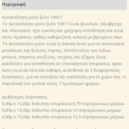
Περιγραφή
Αυτοκoλλητο ρολo ξυλο 10917
Το αυτοκoλλητο ρολo ξυλο 10917 ειναι βινυλικο, αδιαβροχο
και πλενομενο. Εχει ευκολη και γρηγορη τοποθετηση και ειναι
πολυ πρακτικο, καθως καθαριζεται ευκολα με βρεγμενο πανι.
Το αυτοκολλητο ρολο ειναι η ιδανικη λυση για να ανανεωσετε
μεταλλικες και ξυλινες πορτες, επιπλα ολων των ειδων,
μπανια, παγκους κουζινας, τοιχους και τζαμια. Ειναι
καταλληλο για τοποθετηση σε οποιαδηποτε επιφανεια, αρκει
αυτη να ειναι λεια και καθαρη. Διατιθεται σε 3 διαφορετικες
διαστασεις, για να επιλεξετε την καταλληλη για το χωρο σας. Η
παραδοση του γινεται εντος 7 εργασιμων ημερων.
Διαθεσιμες διαστασεις:
0,45μ x 15,00μ: Καλυπτει επιφανεια 6,75 τετραγωνικων μετρων.
0,67μ x 15,00μ: Καλυπτει επιφανεια 10 τετραγωνικων μετρων
0,90μ x 15,00μ: Καλυπτει επιφανεια 13,5 τετραγωνικων μετρων.