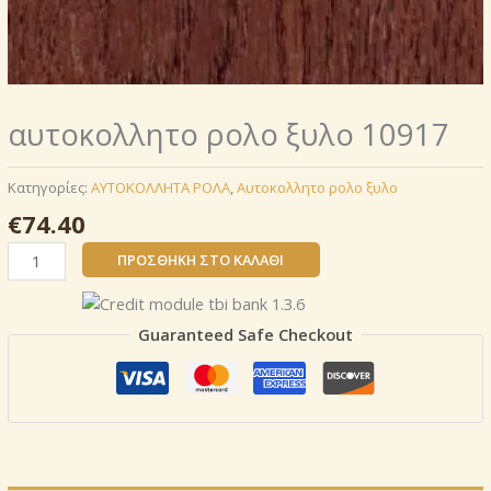
αυτοκoλλητο ρολo ξυλο 10917
Κατηγορίες:
AΥΤΟΚΟΛΛΗΤΑ ΡΟΛΑ
,
Αυτοκoλλητο ρολo ξυλο
€
74.40
αυτοκoλλητο
ΠΡΟΣΘΉΚΗ ΣΤΟ ΚΑΛΆΘΙ
ρολo
ξυλο
10917
Guaranteed Safe Checkout
ποσότητα