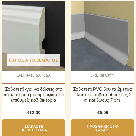
ΕΚΤΌΣ ΑΠΟΘΈΜΑΤΟΣ
LAMINATE ΔΑΠΕΔΑ
Exquisit 8 mm
Σοβατεπί -για να δώσεις στο
Σοβατεπι PVC 6ευ τα 2μετρα
πάτωμά σου μια ομορφια που
Πλαστικό σοβατεπί μήκους 2
επιθυμείς κοδ βικτορια
m και ύψους 7 cm,
€
12.00
€
6.00
ΔΙΑΒΆΣΤΕ
ΠΡΟΣΘΉΚΗ ΣΤΟ
ΠΕΡΙΣΣΌΤΕΡΑ
ΚΑΛΆΘΙ