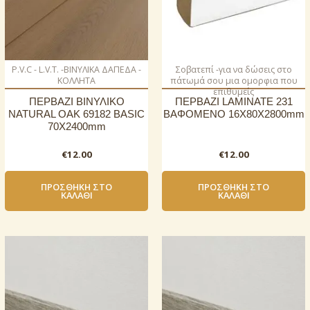
P.V.C - L.V.T. -ΒΙΝΥΛΙΚΑ ΔΑΠΕΔΑ -
Σοβατεπί -για να δώσεις στο
ΚΟΛΛΗΤΑ
πάτωμά σου μια ομορφια που
επιθυμείς
ΠΕΡΒΑΖΙ BIΝΥΛΙΚΟ
ΠΕΡΒΑΖΙ LAMINATE 231
NATURAL OAK 69182 BASIC
ΒΑΦΟΜΕΝΟ 16Χ80X2800mm
70Χ2400mm
€
12.00
€
12.00
ΠΡΟΣΘΉΚΗ ΣΤΟ
ΠΡΟΣΘΉΚΗ ΣΤΟ
ΚΑΛΆΘΙ
ΚΑΛΆΘΙ