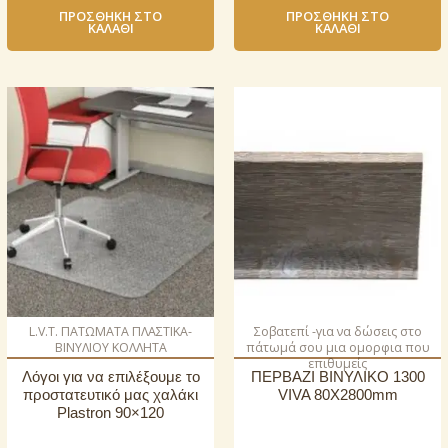
ΠΡΟΣΘΉΚΗ ΣΤΟ
ΠΡΟΣΘΉΚΗ ΣΤΟ
ΚΑΛΆΘΙ
ΚΑΛΆΘΙ
L.V.T. ΠΑΤΩΜΑΤΑ ΠΛΑΣΤΙΚΑ-
Σοβατεπί -για να δώσεις στο
ΒΙΝΥΛΙΟΥ ΚΟΛΛΗΤΑ
πάτωμά σου μια ομορφια που
επιθυμείς
Λόγοι για να επιλέξουμε το
ΠΕΡΒΑΖΙ BIΝΥΛΙΚΟ 1300
προστατευτικό μας χαλάκι
VIVA 80Χ2800mm
Plastron 90×120