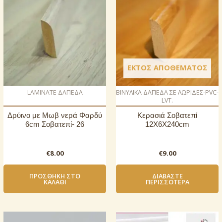
ΕΚΤΌΣ ΑΠΟΘΈΜΑΤΟΣ
LAMINATE ΔΑΠΕΔΑ
ΒΙΝΥΛΙΚΑ ΔΑΠΕΔΑ ΣΕ ΛΩΡΙΔΕΣ-PVC-
LVT.
Δρύινο με Μωβ νερά Φαρδύ
Κερασιά Σοβατεπί
6cm Σοβατεπί- 26
12X6X240cm
€
8.00
€
9.00
ΠΡΟΣΘΉΚΗ ΣΤΟ
ΔΙΑΒΆΣΤΕ
ΚΑΛΆΘΙ
ΠΕΡΙΣΣΌΤΕΡΑ