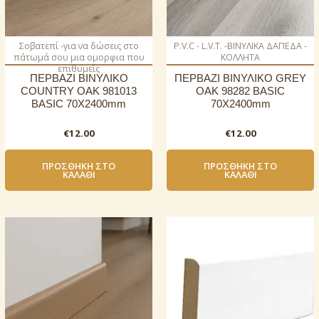
Σοβατεπί -για να δώσεις στο
P.V.C - L.V.T. -ΒΙΝΥΛΙΚΑ ΔΑΠΕΔΑ -
πάτωμά σου μια ομορφια που
ΚΟΛΛΗΤΑ
επιθυμείς
ΠΕΡΒΑΖΙ BIΝΥΛΙΚΟ
ΠΕΡΒΑΖΙ BIΝΥΛΙΚΟ GREY
COUNTRY OAK 981013
OAK 98282 BASIC
BASIC 70Χ2400mm
70Χ2400mm
€
12.00
€
12.00
ΠΡΟΣΘΉΚΗ ΣΤΟ
ΠΡΟΣΘΉΚΗ ΣΤΟ
ΚΑΛΆΘΙ
ΚΑΛΆΘΙ