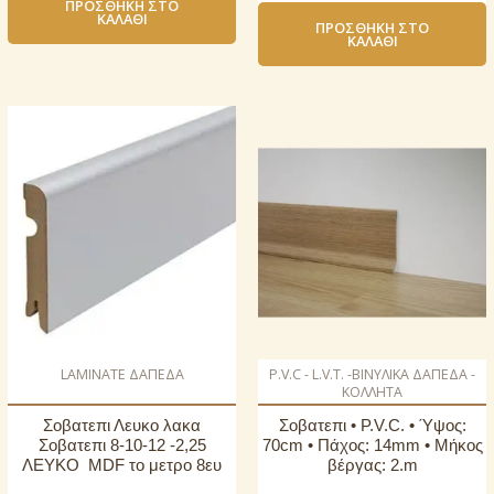
ΠΡΟΣΘΉΚΗ ΣΤΟ
ΚΑΛΆΘΙ
ΠΡΟΣΘΉΚΗ ΣΤΟ
ΚΑΛΆΘΙ
LAMINATE ΔΑΠΕΔΑ
P.V.C - L.V.T. -ΒΙΝΥΛΙΚΑ ΔΑΠΕΔΑ -
ΚΟΛΛΗΤΑ
Σοβατεπι Λευκο λακα
Σοβατεπι • P.V.C. • Ύψος:
Σοβατεπι 8-10-12 -2,25
70cm • Πάχος: 14mm • Μήκος
ΛΕΥΚΟ MDF το μετρο 8ευ
βέργας: 2.m