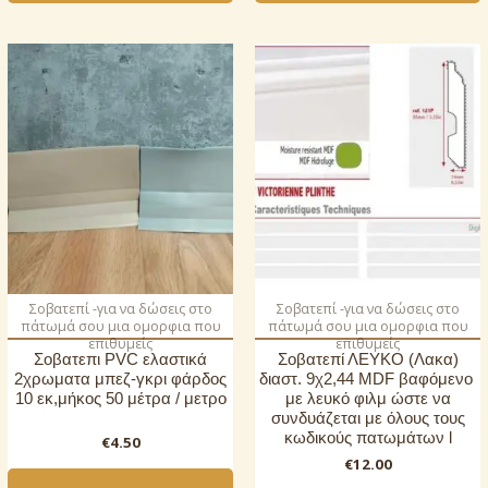
Σοβατεπί -για να δώσεις στο
Σοβατεπί -για να δώσεις στο
πάτωμά σου μια ομορφια που
πάτωμά σου μια ομορφια που
επιθυμείς
επιθυμείς
Σοβατεπι PVC ελαστικά
Σοβατεπί ΛΕΥΚΟ (Λακα)
2χρωματα μπεζ-γκρι φάρδος
διαστ. 9χ2,44 MDF βαφόμενο
10 εκ,μήκος 50 μέτρα / μετρο
με λευκό φιλμ ώστε να
συνδυάζεται με όλους τους
κωδικούς πατωμάτων l
€
4.50
€
12.00