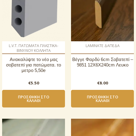
L.V.T. ΠΑΤΩΜΑΤΑ ΠΛΑΣΤΙΚΑ-
LAMINATE ΔΑΠΕΔΑ
ΒΙΝΥΛΙΟΥ ΚΟΛΛΗΤΑ
Ανακαλύψτε το νέο μας
Βέγγε Φαρδύ 6cm Σοβατεπί –
σοβατεπί για πατώματα. το
9851 12X6X240cm Λευκο
μετρο 5,50e
€
5.50
€
8.00
ΠΡΟΣΘΉΚΗ ΣΤΟ
ΠΡΟΣΘΉΚΗ ΣΤΟ
ΚΑΛΆΘΙ
ΚΑΛΆΘΙ