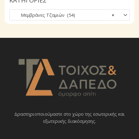
ΚΑΤΗΓΟΡΙΕΣ
ζ
ή
Μεμβράνες Τζαμιών (54)
×
τ
η
σ
η
Δραστηριοποιoύμαστε στο χώρο της εσωτερικής και
εξωτερικής διακόσμησης.