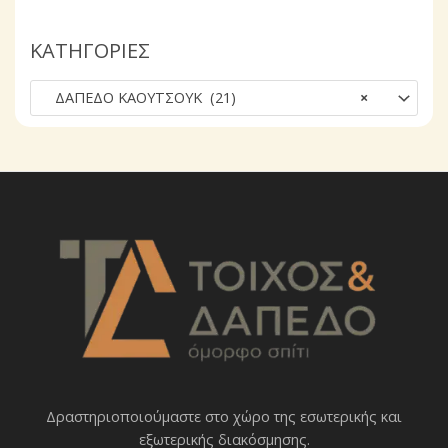
α
ΚΑΤΗΓΟΡΙΕΣ
ζ
ή
ΔΑΠΕΔΟ ΚΑΟΥΤΣΟΥΚ (21)
×
τ
η
σ
η
Δραστηριοποιoύμαστε στο χώρο της εσωτερικής και
εξωτερικής διακόσμησης.