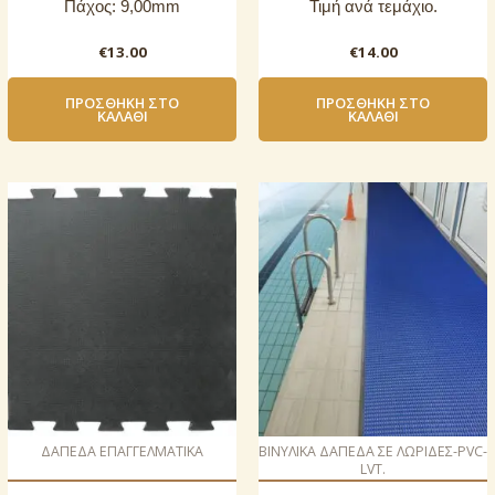
Πάχος: 9,00mm
Τιμή ανά τεμάχιο.
€
13.00
€
14.00
ΠΡΟΣΘΉΚΗ ΣΤΟ
ΠΡΟΣΘΉΚΗ ΣΤΟ
ΚΑΛΆΘΙ
ΚΑΛΆΘΙ
ΔΑΠΕΔΑ ΕΠΑΓΓΕΛΜΑΤΙΚΑ
ΒΙΝΥΛΙΚΑ ΔΑΠΕΔΑ ΣΕ ΛΩΡΙΔΕΣ-PVC-
LVT.