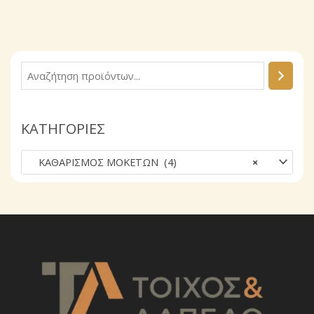
Α
ν
α
ΚΑΤΗΓΟΡΙΕΣ
ζ
ή
ΚΑΘΑΡΙΣΜΟΣ ΜΟΚΕΤΩΝ (4)
×
τ
η
σ
η