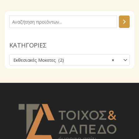
Α
ν
α
ΚΑΤΗΓΟΡΙΕΣ
ζ
ή
Εκθεσιακές Μοκετες (2)
×
τ
η
σ
η