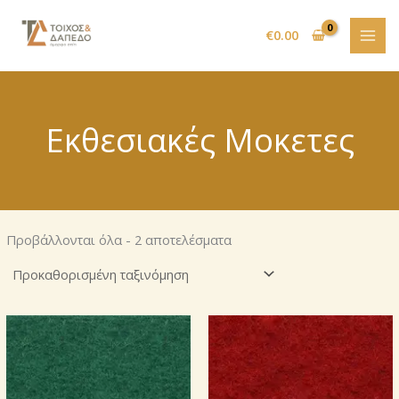
Μετάβαση
στο
€
0.00
περιεχόμενο
Εκθεσιακές Μοκετες
Προβάλλονται όλα - 2 αποτελέσματα