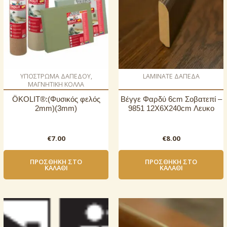
ΥΠΟΣΤΡΩΜΑ ΔΑΠΕΔΟΥ,
LAMINATE ΔΑΠΕΔΑ
ΜΑΓΝΗΤΙΚΗ ΚΟΛΛΑ
ÖKOLIT®:(Φυσικός φελός
Βέγγε Φαρδύ 6cm Σοβατεπί –
2mm)(3mm)
9851 12X6X240cm Λευκο
€
7.00
€
8.00
ΠΡΟΣΘΉΚΗ ΣΤΟ
ΠΡΟΣΘΉΚΗ ΣΤΟ
ΚΑΛΆΘΙ
ΚΑΛΆΘΙ