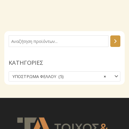
Α
ν
α
ΚΑΤΗΓΟΡΙΕΣ
ζ
ή
ΥΠΟΣΤΡΩΜΑ ΦΕΛΛΟΥ (5)
×
τ
η
σ
η