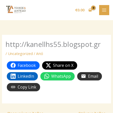
Μετάβαση
στο
€
0.00
περιεχόμενο
http://kanellhs55.blogspot.gr
/
Uncategorized
/ Από
Facebook
Share on X
LinkedIn
WhatsApp
Email
Copy Link